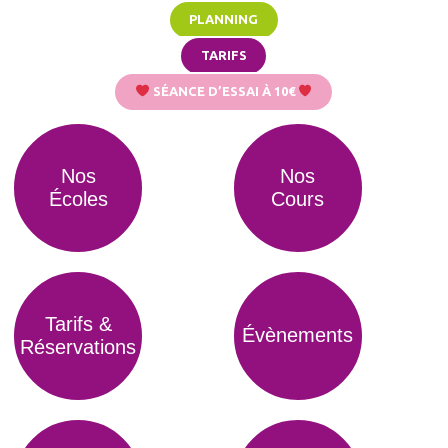
PLANNING
TARIFS
SÉANCE D’ESSAI À 10€
Nos
Nos
Écoles
Cours
Tarifs &
Évènements
Réservations